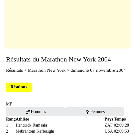
Résultats du Marathon New York 2004
Résultats
>
Marathon New York
> dimanche 07 novembre 2004
Résultats
MF
male
female
Hommes
Femmes
Rang
Athlète
Pays
Temps
1
Hendrick Ramaala
ZAF
02:09:28
2
Mebrahtom Keflezighi
USA
02:09:53