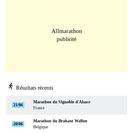
Allmarathon
publicité
directions_run
Résultats récents
Marathon du Vignoble d'Alsace
21/06
France
Marathon du Brabant Wallon
20/06
Belgique