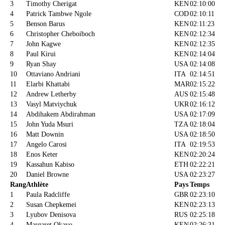
3
Timothy Cherigat
KEN
02:10:00
4
Patrick Tambwe Ngole
COD
02:10:11
5
Benson Barus
KEN
02:11:23
6
Christopher Cheboiboch
KEN
02:12:34
7
John Kagwe
KEN
02:12:35
8
Paul Kirui
KEN
02:14:04
9
Ryan Shay
USA
02:14:08
10
Ottaviano Andriani
ITA
02:14:51
11
Elarbi Khattabi
MAR
02:15:22
12
Andrew Letherby
AUS
02:15:48
13
Vasyl Matviychuk
UKR
02:16:12
14
Abdihakem Abdirahman
USA
02:17:09
15
John Yuda Msuri
TZA
02:18:04
16
Matt Downin
USA
02:18:50
17
Angelo Carosi
ITA
02:19:53
18
Enos Keter
KEN
02:20:24
19
Kassahun Kabiso
ETH
02:22:21
20
Daniel Browne
USA
02:23:27
Rang
Athlète
Pays
Temps
1
Paula Radcliffe
GBR
02:23:10
2
Susan Chepkemei
KEN
02:23:13
3
Lyubov Denisova
RUS
02:25:18
4
Margaret Okayo
KEN
02:26:31