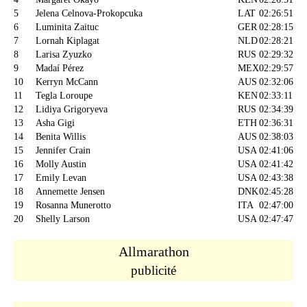
5
Jelena Celnova-Prokopcuka
LAT
02:26:51
6
Luminita Zaituc
GER
02:28:15
7
Lornah Kiplagat
NLD
02:28:21
8
Larisa Zyuzko
RUS
02:29:32
9
Madaí Pérez
MEX
02:29:57
10
Kerryn McCann
AUS
02:32:06
11
Tegla Loroupe
KEN
02:33:11
12
Lidiya Grigoryeva
RUS
02:34:39
13
Asha Gigi
ETH
02:36:31
14
Benita Willis
AUS
02:38:03
15
Jennifer Crain
USA
02:41:06
16
Molly Austin
USA
02:41:42
17
Emily Levan
USA
02:43:38
18
Annemette Jensen
DNK
02:45:28
19
Rosanna Munerotto
ITA
02:47:00
20
Shelly Larson
USA
02:47:47
Allmarathon
publicité