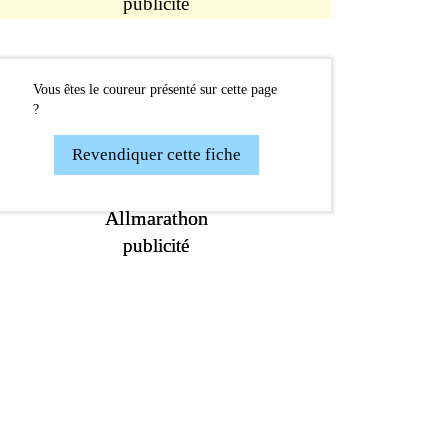
publicité
Vous êtes le coureur présenté sur cette page
?
Revendiquer cette fiche
Allmarathon
Allmarathon
publicité
publicité