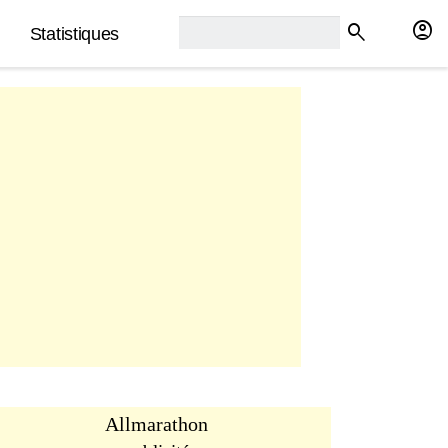
rech2:
account_circle
search
Statistiques
Allmarathon