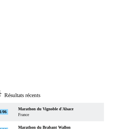
ns_run
Résultats récents
Marathon du Vignoble d'Alsace
1/06
France
Marathon du Brabant Wallon