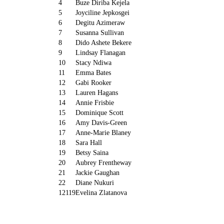
4
Buze Diriba Kejela
5
Joyciline Jepkosgei
6
Degitu Azimeraw
7
Susanna Sullivan
8
Dido Ashete Bekere
9
Lindsay Flanagan
10
Stacy Ndiwa
11
Emma Bates
12
Gabi Rooker
13
Lauren Hagans
14
Annie Frisbie
15
Dominique Scott
16
Amy Davis-Green
17
Anne-Marie Blaney
18
Sara Hall
19
Betsy Saina
20
Aubrey Frentheway
21
Jackie Gaughan
22
Diane Nukuri
12119
Evelina Zlatanova