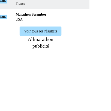
7/06
France
Marathon Steambot
7/06
USA
Voir tous les résultats
Allmarathon
publicité