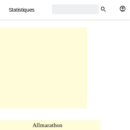
rech2:
account_circle
search
Statistiques
Allmarathon