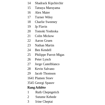
14
Shadrack Kipchirchir
15
Tatsuya Maruyama
16
Alex Maier
17
Turner Wiley
18
Charlie Sweeney
19
Jp Flavin
20
Tomoki Yoshioka
21
Colin Mickow
22
Aaron Gruen
23
Nathan Martin
24
Ben Kendell
25
Philippe Parrot-Migas
26
Peter Lynch
27
Jorge Castelblanco
28
Kevin Salvano
29
Jacob Thomson
1641
Plamen Stoev
3545
Georgi Spasov
Rang
Athlète
1
Ruth Chepngetich
2
Sutume Kebede
3
Irine Cheptai