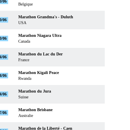
0/06
Belgique
Marathon Grandma's - Duluth
0/06
USA
Marathon Niagara Ultra
0/06
Canada
Marathon du Lac du Der
4/06
France
Marathon Kigali Peace
4/06
Rwanda
Marathon du Jura
4/06
Suisse
Marathon Brisbane
7/06
Australie
Marathon de la Liberté - Caen