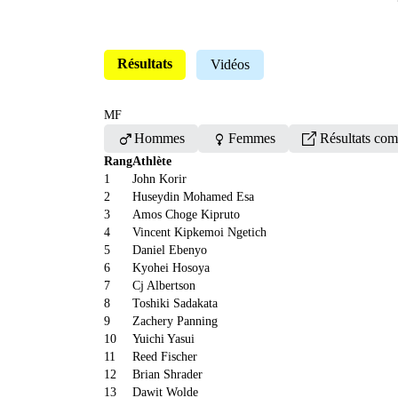
Résultats
Vidéos
MF
male
female
Hommes
Femmes
Résultats com
Rang
Athlète
1
John Korir
2
Huseydin Mohamed Esa
3
Amos Choge Kipruto
4
Vincent Kipkemoi Ngetich
5
Daniel Ebenyo
6
Kyohei Hosoya
7
Cj Albertson
8
Toshiki Sadakata
9
Zachery Panning
10
Yuichi Yasui
11
Reed Fischer
12
Brian Shrader
13
Dawit Wolde