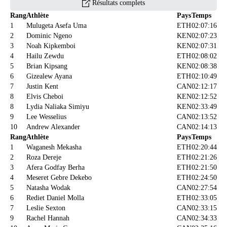
Résultats complets
Rang
Athlète
Pays
Temps
1
Mulugeta Asefa Uma
ETH
02:07:16
2
Dominic Ngeno
KEN
02:07:23
3
Noah Kipkemboi
KEN
02:07:31
4
Hailu Zewdu
ETH
02:08:02
5
Brian Kipsang
KEN
02:08:38
6
Gizealew Ayana
ETH
02:10:49
7
Justin Kent
CAN
02:12:17
8
Elvis Cheboi
KEN
02:12:52
8
Lydia Naliaka Simiyu
KEN
02:33:49
9
Lee Wesselius
CAN
02:13:52
10
Andrew Alexander
CAN
02:14:13
Rang
Athlète
Pays
Temps
1
Waganesh Mekasha
ETH
02:20:44
2
Roza Dereje
ETH
02:21:26
3
Afera Godfay Berha
ETH
02:21:50
4
Meseret Gebre Dekebo
ETH
02:24:50
5
Natasha Wodak
CAN
02:27:54
6
Rediet Daniel Molla
ETH
02:33:05
7
Leslie Sexton
CAN
02:33:15
9
Rachel Hannah
CAN
02:34:33