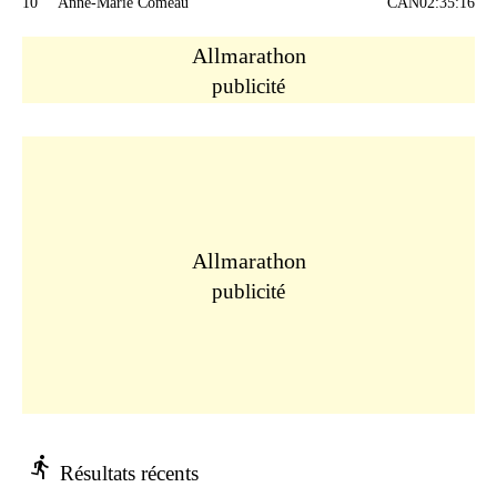
10
Anne-Marie Comeau
CAN
02:35:16
Allmarathon
publicité
Allmarathon
publicité
directions_run
Résultats récents