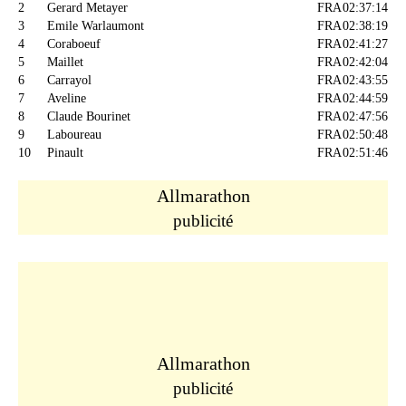
2
Gerard Metayer
FRA
02:37:14
3
Emile Warlaumont
FRA
02:38:19
4
Coraboeuf
FRA
02:41:27
5
Maillet
FRA
02:42:04
6
Carrayol
FRA
02:43:55
7
Aveline
FRA
02:44:59
8
Claude Bourinet
FRA
02:47:56
9
Laboureau
FRA
02:50:48
10
Pinault
FRA
02:51:46
Allmarathon
publicité
Allmarathon
publicité