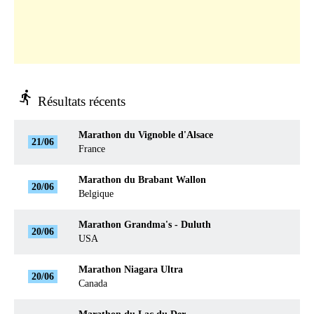
directions_run
Résultats récents
Marathon du Vignoble d'Alsace
21/06
France
Marathon du Brabant Wallon
20/06
Belgique
Marathon Grandma's - Duluth
20/06
USA
Marathon Niagara Ultra
20/06
Canada