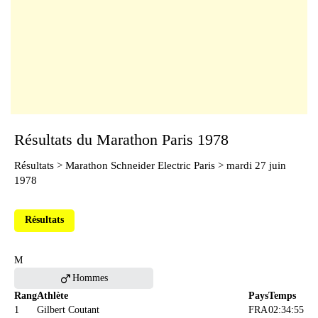
Résultats du Marathon Paris 1978
Résultats
>
Marathon Schneider Electric Paris
> mardi 27 juin
1978
Résultats
M
male
Hommes
Rang
Athlète
Pays
Temps
1
Gilbert Coutant
FRA
02:34:55