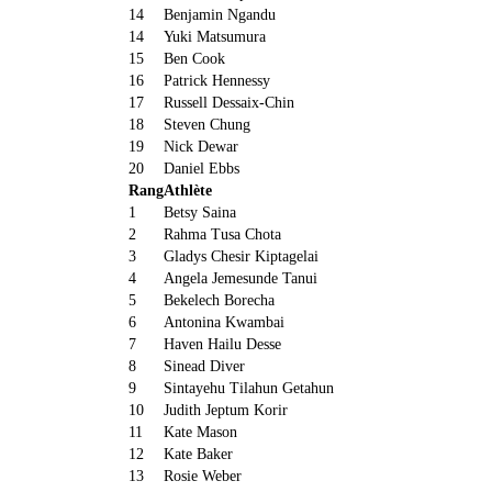
14
Benjamin Ngandu
14
Yuki Matsumura
15
Ben Cook
16
Patrick Hennessy
17
Russell Dessaix-Chin
18
Steven Chung
19
Nick Dewar
20
Daniel Ebbs
Rang
Athlète
1
Betsy Saina
2
Rahma Tusa Chota
3
Gladys Chesir Kiptagelai
4
Angela Jemesunde Tanui
5
Bekelech Borecha
6
Antonina Kwambai
7
Haven Hailu Desse
8
Sinead Diver
9
Sintayehu Tilahun Getahun
10
Judith Jeptum Korir
11
Kate Mason
12
Kate Baker
13
Rosie Weber