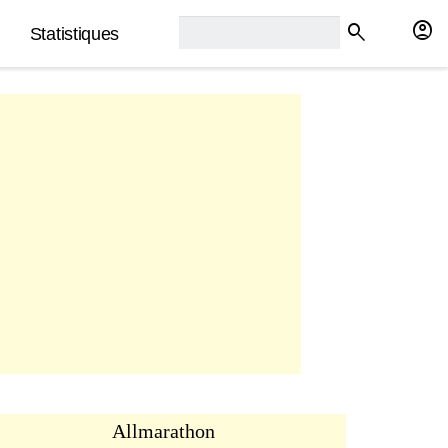
rech2:
account_circle
search
Statistiques
Allmarathon