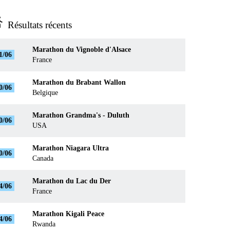
ns_run
Résultats récents
Marathon du Vignoble d'Alsace
1/06
France
Marathon du Brabant Wallon
0/06
Belgique
Marathon Grandma's - Duluth
0/06
USA
Marathon Niagara Ultra
0/06
Canada
Marathon du Lac du Der
4/06
France
Marathon Kigali Peace
4/06
Rwanda