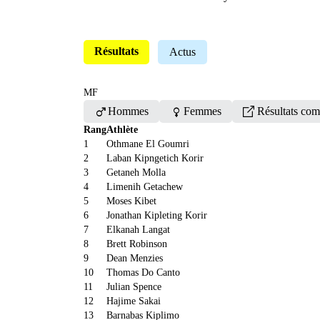
Résultats
Actus
MF
male
female
Hommes
Femmes
Résultats com
Rang
Athlète
1
Othmane El Goumri
2
Laban Kipngetich Korir
3
Getaneh Molla
4
Limenih Getachew
5
Moses Kibet
6
Jonathan Kipleting Korir
7
Elkanah Langat
8
Brett Robinson
9
Dean Menzies
10
Thomas Do Canto
11
Julian Spence
12
Hajime Sakai
13
Barnabas Kiplimo