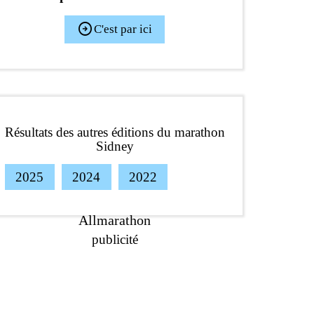
arrow_circle_right
C'est par ici
Résultats des autres éditions du marathon
Sidney
2025
2024
2022
Allmarathon
publicité