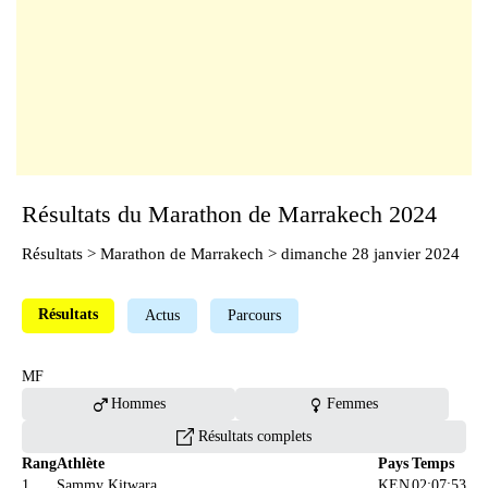
Résultats du Marathon de Marrakech 2024
Résultats
>
Marathon de Marrakech
> dimanche 28 janvier 2024
Résultats
Actus
Parcours
MF
male
female
Hommes
Femmes
Résultats complets
Rang
Athlète
Pays
Temps
1
Sammy Kitwara
KEN
02:07:53