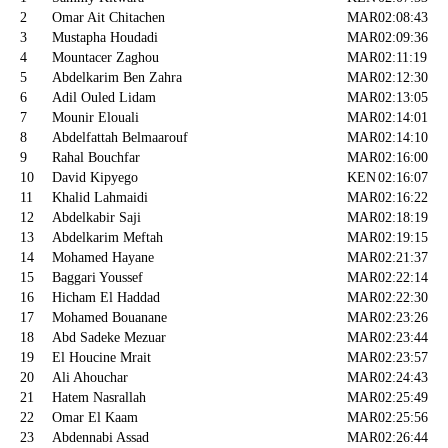
2
Omar Ait Chitachen
MAR
02:08:43
3
Mustapha Houdadi
MAR
02:09:36
4
Mountacer Zaghou
MAR
02:11:19
5
Abdelkarim Ben Zahra
MAR
02:12:30
6
Adil Ouled Lidam
MAR
02:13:05
7
Mounir Elouali
MAR
02:14:01
8
Abdelfattah Belmaarouf
MAR
02:14:10
9
Rahal Bouchfar
MAR
02:16:00
10
David Kipyego
KEN
02:16:07
11
Khalid Lahmaidi
MAR
02:16:22
12
Abdelkabir Saji
MAR
02:18:19
13
Abdelkarim Meftah
MAR
02:19:15
14
Mohamed Hayane
MAR
02:21:37
15
Baggari Youssef
MAR
02:22:14
16
Hicham El Haddad
MAR
02:22:30
17
Mohamed Bouanane
MAR
02:23:26
18
Abd Sadeke Mezuar
MAR
02:23:44
19
El Houcine Mrait
MAR
02:23:57
20
Ali Ahouchar
MAR
02:24:43
21
Hatem Nasrallah
MAR
02:25:49
22
Omar El Kaam
MAR
02:25:56
23
Abdennabi Assad
MAR
02:26:44