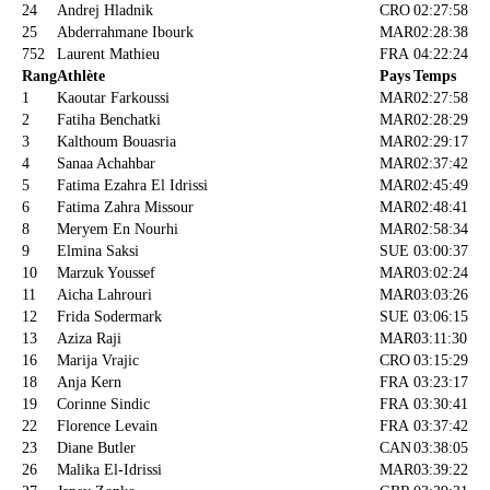
24
Andrej Hladnik
CRO
02:27:58
25
Abderrahmane Ibourk
MAR
02:28:38
752
Laurent Mathieu
FRA
04:22:24
Rang
Athlète
Pays
Temps
1
Kaoutar Farkoussi
MAR
02:27:58
2
Fatiha Benchatki
MAR
02:28:29
3
Kalthoum Bouasria
MAR
02:29:17
4
Sanaa Achahbar
MAR
02:37:42
5
Fatima Ezahra El Idrissi
MAR
02:45:49
6
Fatima Zahra Missour
MAR
02:48:41
8
Meryem En Nourhi
MAR
02:58:34
9
Elmina Saksi
SUE
03:00:37
10
Marzuk Youssef
MAR
03:02:24
11
Aicha Lahrouri
MAR
03:03:26
12
Frida Sodermark
SUE
03:06:15
13
Aziza Raji
MAR
03:11:30
16
Marija Vrajic
CRO
03:15:29
18
Anja Kern
FRA
03:23:17
19
Corinne Sindic
FRA
03:30:41
22
Florence Levain
FRA
03:37:42
23
Diane Butler
CAN
03:38:05
26
Malika El-Idrissi
MAR
03:39:22