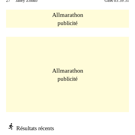
27
Janey Zonko
GBR
03:39:31
Allmarathon
publicité
Allmarathon
publicité
directions_run
Résultats récents