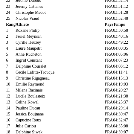
22
Jerome Dubois
FRA
03:32:14
23
Jeremy Cattanes
FRA
03:31:12
24
Christophe Medot
FRA
03:31:28
25
Nicolas Viaud
FRA
03:32:48
Rang
Athlète
Pays
Temps
1
Roxane Philip
FRA
03:30:58
2
Feriel Meynsan
FRA
03:40:16
3
Cyrille Heuzey
FRA
03:49:22
4
Laure Maupetit
FRA
04:00:35
5
Anne Ruchéton
FRA
04:05:06
6
Ingrid Constant
FRA
04:07:23
7
Delphine Couralet
FRA
04:08:12
8
Cecile Lafitte-Trouque
FRA
04:11:41
9
Christine Rigagneau
FRA
04:15:13
10
Emilie Raymond
FRA
04:19:03
11
Milena Racinais
FRA
04:20:27
12
Lucile Boulesteix
FRA
04:21:38
13
Celine Kowal
FRA
04:25:37
14
Pauline Ducau
FRA
04:29:14
15
Jessica Boujnane
FRA
04:30:47
16
Capucine Roux
FRA
04:32:47
17
Julie Cariou
FRA
04:35:08
18
Delphine Siwek
FRA
04:39:07