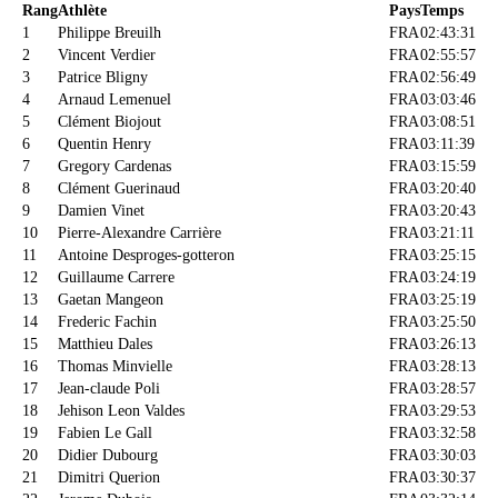
Rang
Athlète
Pays
Temps
1
Philippe Breuilh
FRA
02:43:31
2
Vincent Verdier
FRA
02:55:57
3
Patrice Bligny
FRA
02:56:49
4
Arnaud Lemenuel
FRA
03:03:46
5
Clément Biojout
FRA
03:08:51
6
Quentin Henry
FRA
03:11:39
7
Gregory Cardenas
FRA
03:15:59
8
Clément Guerinaud
FRA
03:20:40
9
Damien Vinet
FRA
03:20:43
10
Pierre-Alexandre Carrière
FRA
03:21:11
11
Antoine Desproges-gotteron
FRA
03:25:15
12
Guillaume Carrere
FRA
03:24:19
13
Gaetan Mangeon
FRA
03:25:19
14
Frederic Fachin
FRA
03:25:50
15
Matthieu Dales
FRA
03:26:13
16
Thomas Minvielle
FRA
03:28:13
17
Jean-claude Poli
FRA
03:28:57
18
Jehison Leon Valdes
FRA
03:29:53
19
Fabien Le Gall
FRA
03:32:58
20
Didier Dubourg
FRA
03:30:03
21
Dimitri Querion
FRA
03:30:37