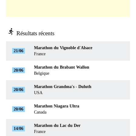
directions_run
Résultats récents
Marathon du Vignoble d'Alsace
21/06
France
Marathon du Brabant Wallon
20/06
Belgique
Marathon Grandma's - Duluth
20/06
USA
Marathon Niagara Ultra
20/06
Canada
Marathon du Lac du Der
14/06
France