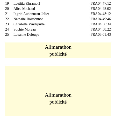
19
Laetitia Khramoff
FRA
04:47:12
20
Alice Michaud
FRA
04:48:02
21
Ingrid Audonneau-Jolier
FRA
04:48:12
22
Nathalie Boissonnot
FRA
04:49:46
23
Christelle Vandeputte
FRA
04:56:34
24
Sophie Moreau
FRA
04:58:22
25
Lauanne Deloupe
FRA
05:01:43
Allmarathon
publicité
Allmarathon
publicité