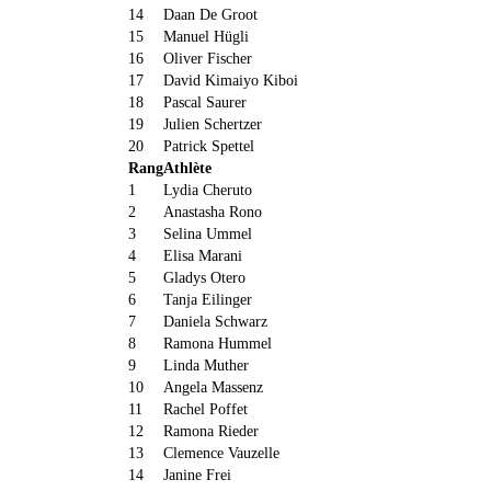
14
Daan De Groot
15
Manuel Hügli
16
Oliver Fischer
17
David Kimaiyo Kiboi
18
Pascal Saurer
19
Julien Schertzer
20
Patrick Spettel
Rang
Athlète
1
Lydia Cheruto
2
Anastasha Rono
3
Selina Ummel
4
Elisa Marani
5
Gladys Otero
6
Tanja Eilinger
7
Daniela Schwarz
8
Ramona Hummel
9
Linda Muther
10
Angela Massenz
11
Rachel Poffet
12
Ramona Rieder
13
Clemence Vauzelle
14
Janine Frei