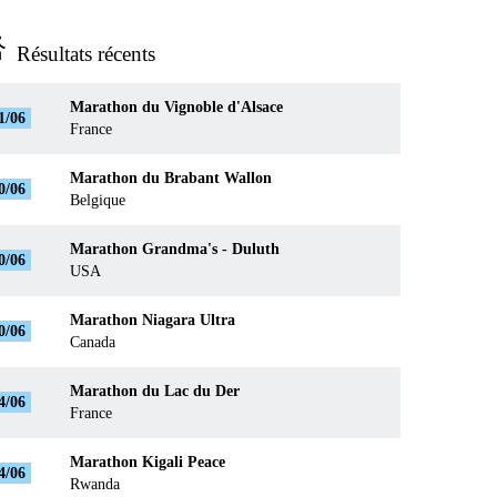
ns_run
Résultats récents
Marathon du Vignoble d'Alsace
1/06
France
Marathon du Brabant Wallon
0/06
Belgique
Marathon Grandma's - Duluth
0/06
USA
Marathon Niagara Ultra
0/06
Canada
Marathon du Lac du Der
4/06
France
Marathon Kigali Peace
4/06
Rwanda