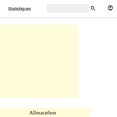
rech2:
account_circle
search
Statistiques
Allmarathon