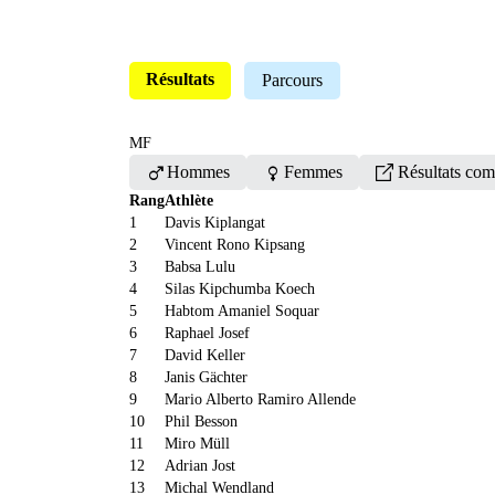
Résultats
Parcours
MF
male
female
Hommes
Femmes
Résultats com
Rang
Athlète
1
Davis Kiplangat
2
Vincent Rono Kipsang
3
Babsa Lulu
4
Silas Kipchumba Koech
5
Habtom Amaniel Soquar
6
Raphael Josef
7
David Keller
8
Janis Gächter
9
Mario Alberto Ramiro Allende
10
Phil Besson
11
Miro Müll
12
Adrian Jost
13
Michal Wendland