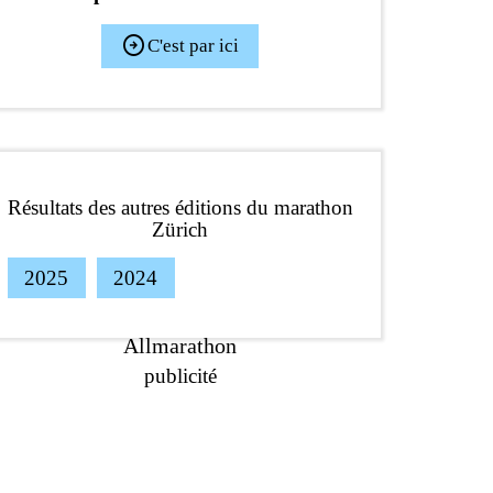
arrow_circle_right
C'est par ici
Résultats des autres éditions du marathon
Zürich
2025
2024
Allmarathon
publicité