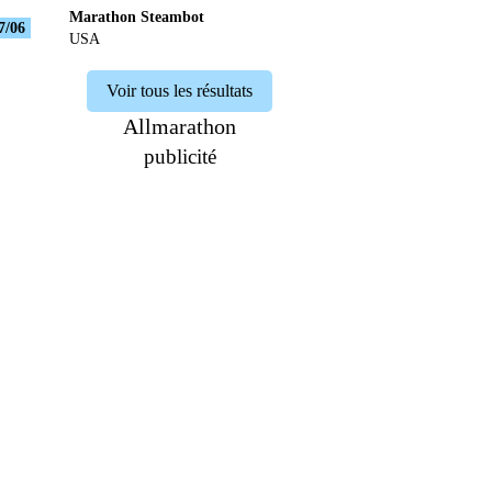
Marathon Steambot
7/06
USA
Voir tous les résultats
Allmarathon
publicité