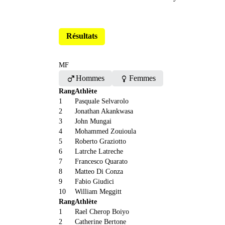
Résultats
MF
male
female
Hommes
Femmes
Rang
Athlète
1
Pasquale Selvarolo
2
Jonathan Akankwasa
3
John Mungai
4
Mohammed Zouioula
5
Roberto Graziotto
6
Latrche Latreche
7
Francesco Quarato
8
Matteo Di Conza
9
Fabio Giudici
10
William Meggitt
Rang
Athlète
1
Rael Cherop Boiyo
2
Catherine Bertone