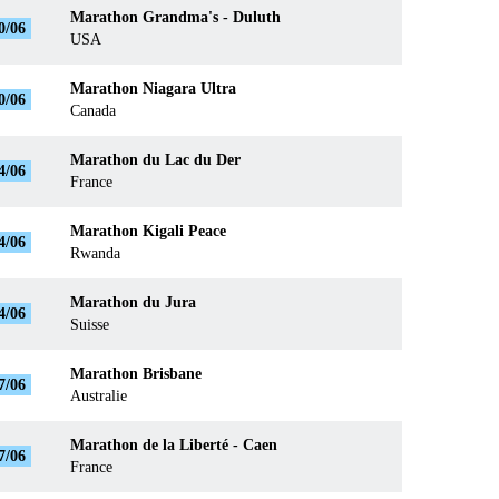
Marathon Grandma's - Duluth
0/06
USA
Marathon Niagara Ultra
0/06
Canada
Marathon du Lac du Der
4/06
France
Marathon Kigali Peace
4/06
Rwanda
Marathon du Jura
4/06
Suisse
Marathon Brisbane
7/06
Australie
Marathon de la Liberté - Caen
7/06
France