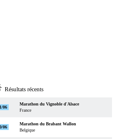
ns_run
Résultats récents
Marathon du Vignoble d'Alsace
1/06
France
Marathon du Brabant Wallon
0/06
Belgique