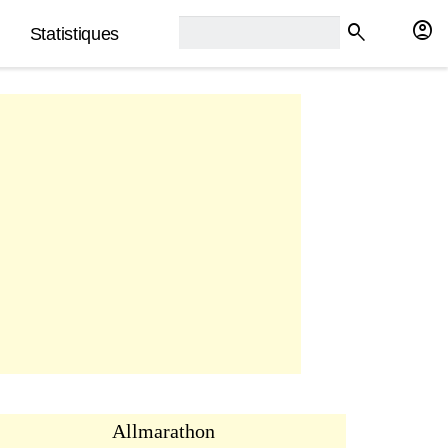
rech2:
account_circle
search
Statistiques
Allmarathon