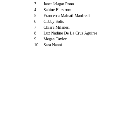
3
Janet Jelagat Rono
4
Sabine Ehrstrom
5
Francesca Malnati Manfredi
6
Gabby Solís
7
Chiara Milanesi
8
Luz Nadine De La Cruz Aguirre
9
Megan Taylor
10
Sara Nanni