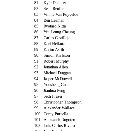
81
Kyle Doherty
82
Sean Renfer
83
Vinnie Van Puyvelde
84
Ben Leaman
85
Ryotaro Nitta
86
Yiu Leung Cheung
87
Carles Castillejo
88
Kari Heikura
89
Karim Asrih
90
Simon Karlsson
91
Robert Murphy
92
Jonathan Allen
93
Michael Duggan
94
Jasper McDowell
95
Yousheng Guan
96
Jianhua Peng
97
Seth Frazer
98
Christopher Thompson
99
Alexander Wallace
100
Corey Purcella
101
Aleksandr Rogoten
102
Luis Carlos Rivero