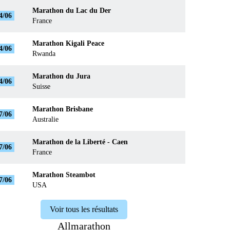
Marathon du Lac du Der
4/06
France
Marathon Kigali Peace
4/06
Rwanda
Marathon du Jura
4/06
Suisse
Marathon Brisbane
7/06
Australie
Marathon de la Liberté - Caen
7/06
France
Marathon Steambot
7/06
USA
Voir tous les résultats
Allmarathon