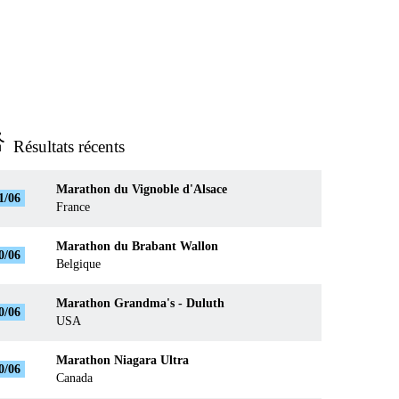
ns_run
Résultats récents
Marathon du Vignoble d'Alsace
1/06
France
Marathon du Brabant Wallon
0/06
Belgique
Marathon Grandma's - Duluth
0/06
USA
Marathon Niagara Ultra
0/06
Canada