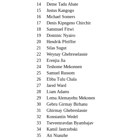
14
Deme Tadu Abate
15
Justus Kangogo
16
Michael Somers
17
Denis Kipngeno Chirchir
18
Sammuel Fitwi
19
Dominic Nyairo
20
Hendrik Pfeiffer
21
Silas Sugut
22
Weynay Ghebreselassie
23
Erenjia Jia
24
Teshome Mekonnen
25
Samuel Russom
26
Ebba Tulu Chala
27
Jared Ward
28
Liam Adams
29
Lema Alemayehu Mekonen
30
Gebru Girmay Birhanu
31
Ghirmay Ghebreslassie
32
Konstantin Wedel
33
Tseveenravdan Byambajav
34
Kamil Jastrzebski
35
Ati Nianzhe