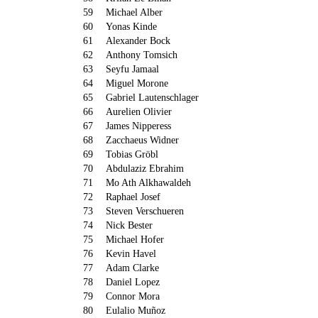
59
Michael Alber
60
Yonas Kinde
61
Alexander Bock
62
Anthony Tomsich
63
Seyfu Jamaal
64
Miguel Morone
65
Gabriel Lautenschlager
66
Aurelien Olivier
67
James Nipperess
68
Zacchaeus Widner
69
Tobias Gröbl
70
Abdulaziz Ebrahim
71
Mo Ath Alkhawaldeh
72
Raphael Josef
73
Steven Verschueren
74
Nick Bester
75
Michael Hofer
76
Kevin Havel
77
Adam Clarke
78
Daniel Lopez
79
Connor Mora
80
Eulalio Muñoz