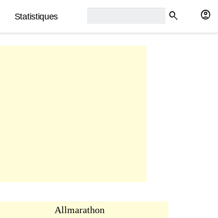
rech2:
account_circle
search
Statistiques
Allmarathon