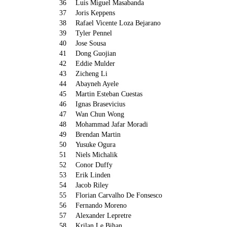
36
Luis Miguel Masabanda
37
Joris Keppens
38
Rafael Vicente Loza Bejarano
39
Tyler Pennel
40
Jose Sousa
41
Dong Guojian
42
Eddie Mulder
43
Zicheng Li
44
Abayneh Ayele
45
Martin Esteban Cuestas
46
Ignas Brasevicius
47
Wan Chun Wong
48
Mohammad Jafar Moradi
49
Brendan Martin
50
Yusuke Ogura
51
Niels Michalik
52
Conor Duffy
53
Erik Linden
54
Jacob Riley
55
Florian Carvalho De Fonsesco
56
Fernando Moreno
57
Alexander Lepretre
58
Krilan Le Bihan