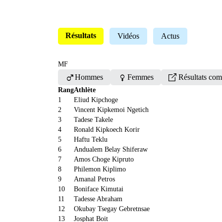
Résultats
Vidéos
Actus
MF
male
female
Hommes
Femmes
Résultats com
Rang
Athlète
1
Eliud Kipchoge
2
Vincent Kipkemoi Ngetich
3
Tadese Takele
4
Ronald Kipkoech Korir
5
Haftu Teklu
6
Andualem Belay Shiferaw
7
Amos Choge Kipruto
8
Philemon Kiplimo
9
Amanal Petros
10
Boniface Kimutai
11
Tadesse Abraham
12
Okubay Tsegay Gebretnsae
13
Josphat Boit