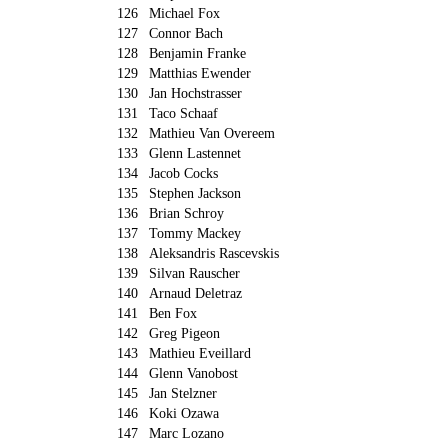
126
Michael Fox
127
Connor Bach
128
Benjamin Franke
129
Matthias Ewender
130
Jan Hochstrasser
131
Taco Schaaf
132
Mathieu Van Overeem
133
Glenn Lastennet
134
Jacob Cocks
135
Stephen Jackson
136
Brian Schroy
137
Tommy Mackey
138
Aleksandris Rascevskis
139
Silvan Rauscher
140
Arnaud Deletraz
141
Ben Fox
142
Greg Pigeon
143
Mathieu Eveillard
144
Glenn Vanobost
145
Jan Stelzner
146
Koki Ozawa
147
Marc Lozano