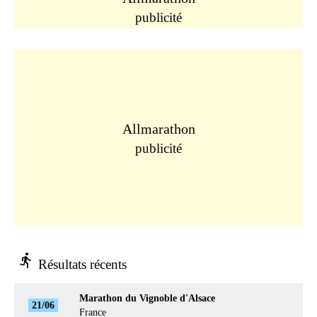
publicité
Allmarathon
publicité
directions_run
Résultats récents
Marathon du Vignoble d'Alsace
21/06
France