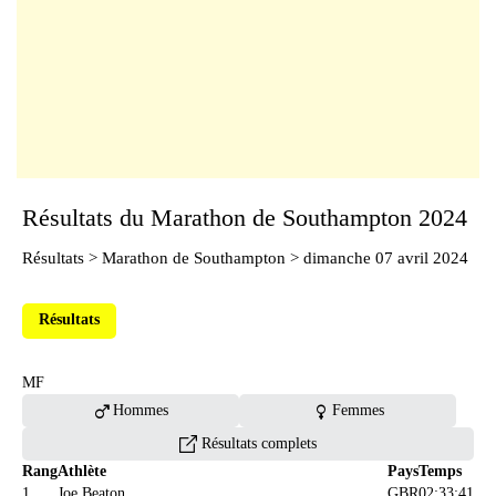
Résultats du Marathon de Southampton 2024
Résultats
>
Marathon de Southampton
> dimanche 07 avril 2024
Résultats
MF
male
female
Hommes
Femmes
Résultats complets
Rang
Athlète
Pays
Temps
1
Joe Beaton
GBR
02:33:41