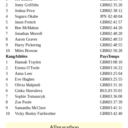
2
Jonty Griffiths
GBR
02:35:20
3
Joshua Price
GBR
02:38:12
4
Suguru Okabe
JPN
02:40:04
5
Jason French
GBR
02:41:57
6
Ben McMahon
GBR
02:44:26
7
Jonathan Morrell
GBR
02:48:20
8
Aaron Graves
GBR
02:48:53
9
Harry Pickering
GBR
02:48:55
10
Miles Browne
GBR
02:50:28
Rang
Athlète
Pays
Temps
1
Hannah Traylen
GBR
03:08:10
2
Emma O'Toole
GBR
03:16:22
3
Anna Lees
GBR
03:25:04
4
Eve Hughes
GBR
03:25:55
5
Olivia Malpiedi
GBR
03:31:16
6
Ginka Shavuleva
BUL
03:35:01
7
Sophie Tomaszcyk
GBR
03:36:00
8
Zoe Poole
GBR
03:37:39
9
Samantha McClure
GBR
03:41:11
10
Vicky Bosley Fairbrother
GBR
03:42:40
Allmarathon