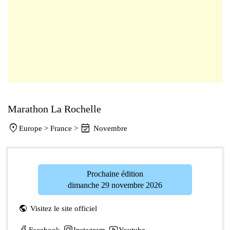
Marathon La Rochelle
location_on
event_available
Europe >
France
>
Novembre
Prochaine édition
dimanche 29 novembre 2026
public
Visitez le site officiel