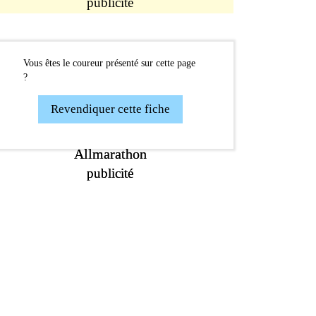
publicité
Vous êtes le coureur présenté sur cette page
?
Revendiquer cette fiche
Allmarathon
Allmarathon
publicité
publicité