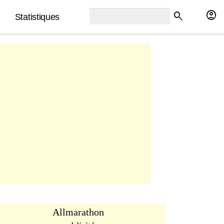
rech2:
account_circle
search
Statistiques
Allmarathon