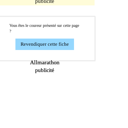
publicité
Vous êtes le coureur présenté sur cette page
?
Revendiquer cette fiche
Allmarathon
Allmarathon
publicité
publicité