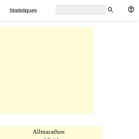
rech2:
account_circle
search
Statistiques
Allmarathon