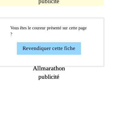
publicité
Vous êtes le coureur présenté sur cette page
?
Revendiquer cette fiche
Allmarathon
Allmarathon
publicité
publicité