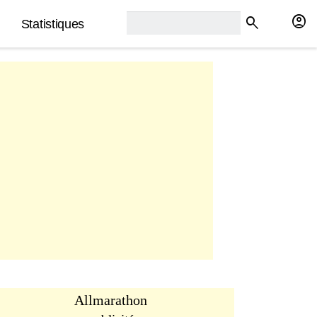
rech2:
account_circle
search
Statistiques
Allmarathon