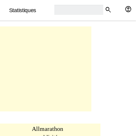
rech2:
account_circle
search
Statistiques
Allmarathon