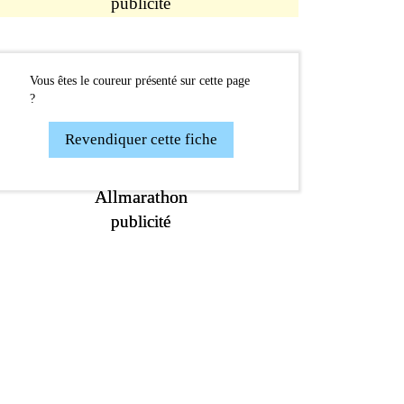
publicité
Vous êtes le coureur présenté sur cette page
?
Revendiquer cette fiche
Allmarathon
Allmarathon
publicité
publicité