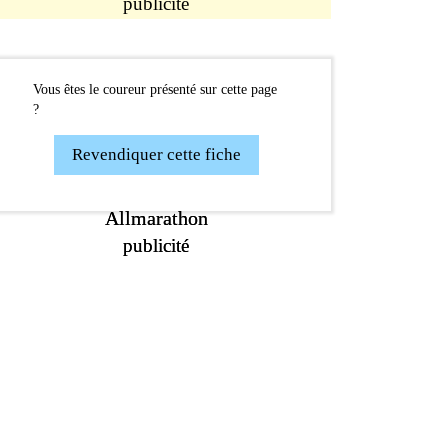
publicité
Vous êtes le coureur présenté sur cette page
?
Revendiquer cette fiche
Allmarathon
Allmarathon
publicité
publicité