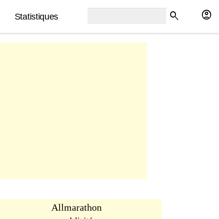
rech2:
account_circle
search
Statistiques
Allmarathon