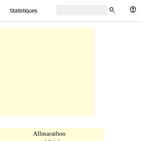
rech2:
account_circle
search
Statistiques
Allmarathon