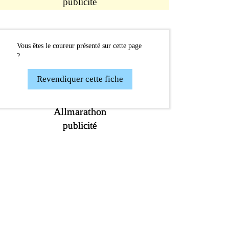
publicité
Vous êtes le coureur présenté sur cette page
?
Revendiquer cette fiche
Allmarathon
Allmarathon
publicité
publicité