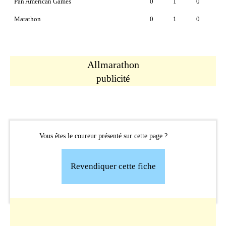
Pan American Games
0
1
0
Marathon
0
1
0
Allmarathon
publicité
Vous êtes le coureur présenté sur cette page ?
Revendiquer cette fiche