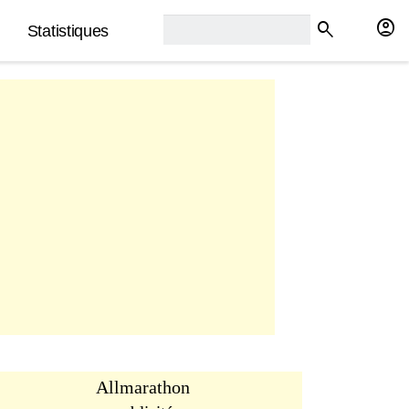
rech2:
account_circle
search
Statistiques
Allmarathon