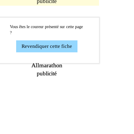
publicité
Vous êtes le coureur présenté sur cette page
?
Revendiquer cette fiche
Allmarathon
Allmarathon
publicité
publicité