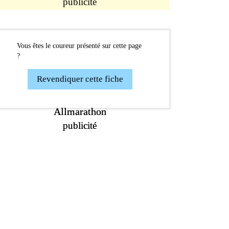
publicité
Vous êtes le coureur présenté sur cette page
?
Revendiquer cette fiche
Allmarathon
Allmarathon
publicité
publicité