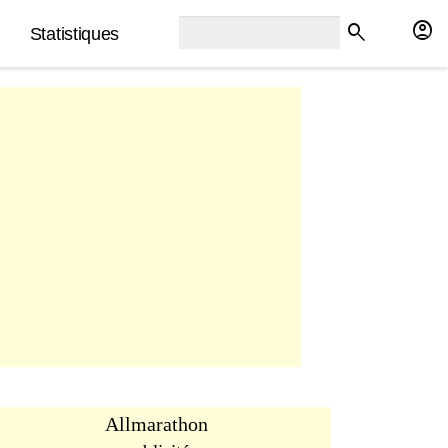
rech2:
account_circle
search
Statistiques
Allmarathon