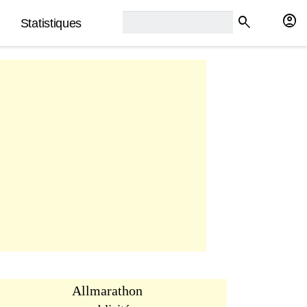
rech2:
account_circle
search
Statistiques
Allmarathon