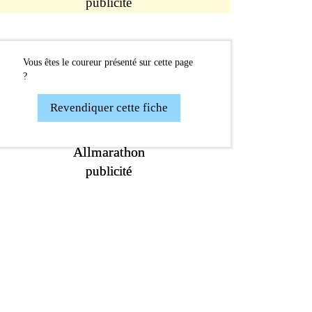
publicité
Vous êtes le coureur présenté sur cette page
?
Revendiquer cette fiche
Allmarathon
Allmarathon
publicité
publicité